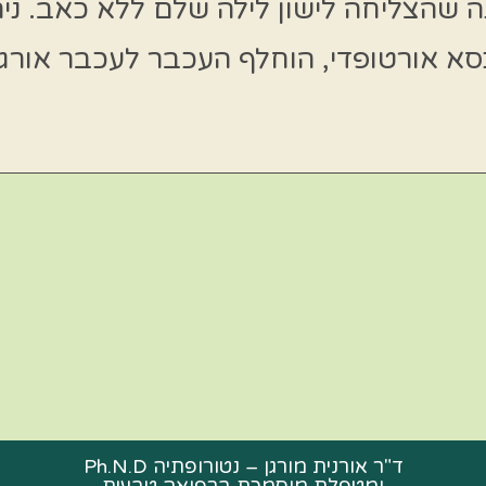
נה שהצליחה לישון לילה שלם ללא כאב. ני
אורטופדי, הוחלף העכבר לעכבר אורגונו
ד"ר אורנית מורגן – נטורופתיה Ph.N.D