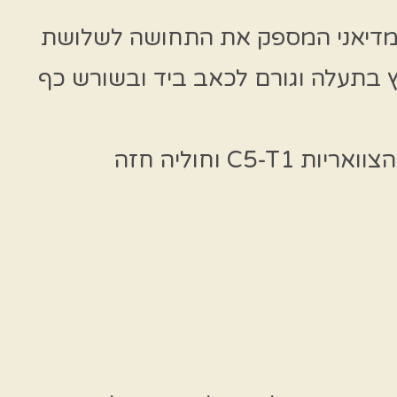
CTS-Carpal tunnel syn , בעיה בעצב המדיאני המספק את התחושה לשלושת
ץ בתעלה וגורם לכאב ביד ובשורש כף
הוסבר לב. כי הטיפול יתחיל מאזור הצוואר, היות והעצב המדיאני יוצא מהחוליות הצוואריות C5-T1 וחוליה חזה