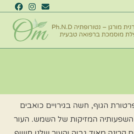
רטורת הגוף, חשה בגירויים כואבים
י השפעותיה המזיקות של השמש. העור
קרינה מאוד גבוה והעור שלנו חשוף